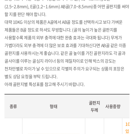
(2.5~2.8mm), E골(1.2~1.6mm) AB골(7.0~8.5mm)중 어떤 골판지를 써야
할 지를 판단 해야 합니다.
대략 10KG 이상의 제품은 A골에서 AB골 정도를 선택하시고 보다 가벼운
제품들은 B골 정도로 하셔도 무방합니다. (골의 높이가 높은 골판지를
사용할수록 제품의 외부 충격에 대한 완충 효과는 극대화 됩니다) 무게가
가볍더라도 외부 충격에 더 많은 보호 효과를 기대하신다면 AB골 같은 이중
골판지를 사용하시는게 좋습니다. 같은 골 높이를 가진 골판지라도 각 골과
골사이를 이루는 골심지 라이너 등의 재질차이로 인해 박스의 강도는
천차만별로 차이가 날 수 있으므로 각별히 주의가 요구되는 상품의 포장은
별도 상담 요청을 부탁 드립니다.
아래 골판지별 특성표를 참고해 주시기 바랍니다.
골판지
종류
형태
사용중량
두께
10k
있습