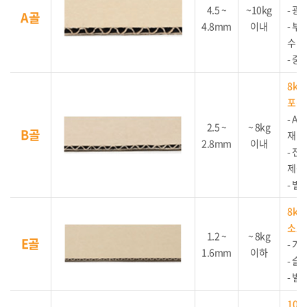
4.5 ~
~10kg
- 
A골
4.8mm
이내
- 부
수 
- 
8k
포장
- 
2.5 ~
~ 8kg
B골
재질
2.8mm
이내
- 
제품
- 별
8kg
소포
1.2 ~
~ 8kg
E골
- 
1.6mm
이하
- 
- 별
10k